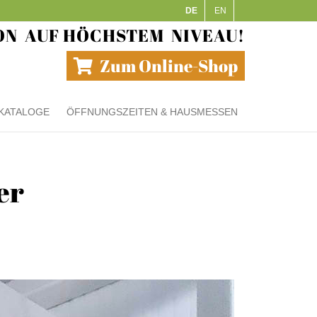
DE
EN
ON
AUF HÖCHSTEM
NIVEAU!
Zum Online-Shop
KATALOGE
ÖFFNUNGSZEITEN & HAUSMESSEN
er