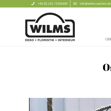
+49 (0) 241 / 5330490
info@wilms-aachen.de
ÜB
O